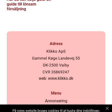
guide till lönsam
försäljning
Adress
web:
www.klikko.dk
Menu
Annonsering
Om oss
På vores website bruges cookies til at huske dine indstillinger,