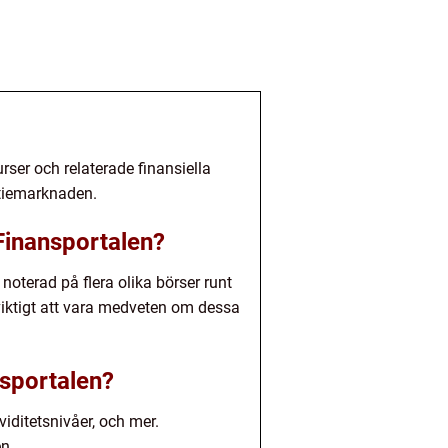
ser och relaterade finansiella
aktiemarknaden.
 Finansportalen?
noterad på flera olika börser runt
 viktigt att vara medveten om dessa
nsportalen?
viditetsnivåer, och mer.
n.