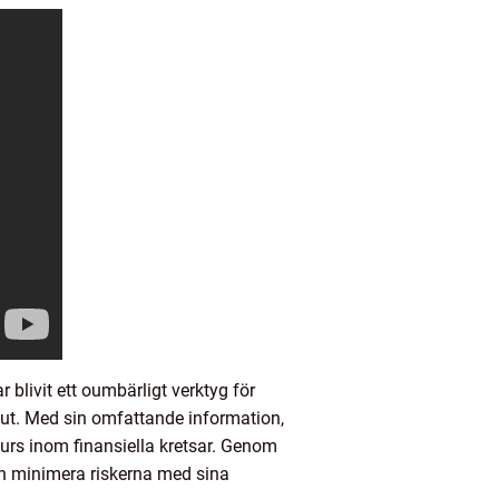
blivit ett oumbärligt verktyg för
slut. Med sin omfattande information,
surs inom finansiella kretsar. Genom
och minimera riskerna med sina