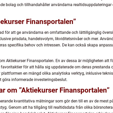
de bolag och tillhandahåller användarna realtidsuppdateringar o
iekurser Finansportalen”
ad för att ge användarna en omfattande och lättillgänglig övers
nklusive prisdata, handelsvolym, likviditetsnivåer och mer. Använd
ras specifika behov och intressen. De kan också skapa anpassa
om Aktiekurser Finansportalen. En av dessa är möjligheten att följ
favoritaktier för att hålla sig uppdaterade om deras prestanda
lattformen en mängd olika analytiska verktyg, inklusive teknisk
t göra informerade investeringsbeslut.
ar om ”Aktiekurser Finansportalen”
rande kvantitativa mätningar som gör den till en av de mest pål
erktyg. Genom att ha tillgång till realtidsdata från olika börsno