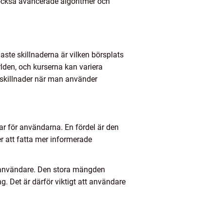
 också avancerade algoritmer och
gaste skillnaderna är vilken börsplats
rlden, och kurserna kan variera
a skillnader när man använder
elar för användarna. En fördel är den
ner att fatta mer informerade
a användare. Den stora mängden
ng. Det är därför viktigt att användare