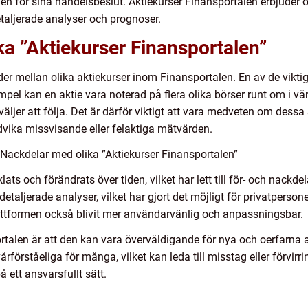
nen för sina handelsbeslut. Aktiekurser Finansportalen erbjuder
taljerade analyser och prognoser.
ika ”Aktiekurser Finansportalen”
nader mellan olika aktiekurser inom Finansportalen. En av de vikti
pel kan en aktie vara noterad på flera olika börser runt om i vä
ljer att följa. Det är därför viktigt att vara medveten om dess
dvika missvisande eller felaktiga mätvärden.
Nackdelar med olika ”Aktiekurser Finansportalen”
ats och förändrats över tiden, vilket har lett till för- och nackd
 detaljerade analyser, vilket har gjort det möjligt för privatperso
attformen också blivit mer användarvänlig och anpassningsbar.
rtalen är att den kan vara överväldigande för nya och oerfarn
förståeliga för många, vilket kan leda till misstag eller förvirri
å ett ansvarsfullt sätt.