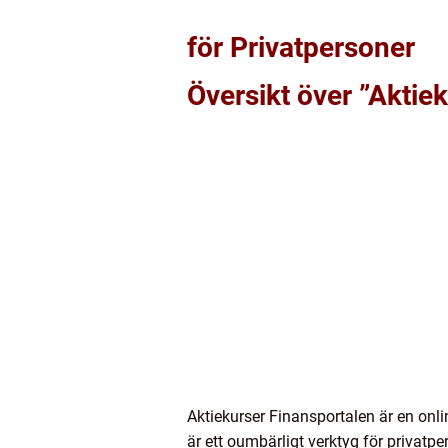
för Privatpersoner
Översikt över ”Aktie
Aktiekurser Finansportalen är en onl
är ett oumbärligt verktyg för privatpe