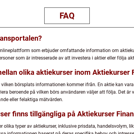
FAQ
nansportalen?
onlineplattform som erbjuder omfattande information om aktiekur
personer som är intresserade av att investera i aktier eller följa 
mellan olika aktiekurser inom Aktiekurser
r vilken börsplats informationen kommer ifrån. En aktie kan vara 
iera beroende på vilken börs användaren väljer att följa. Det är
ande eller felaktiga mätvärden.
rser finns tillgängliga på Aktiekurser Fina
 olika typer av aktiekurser, inklusive prisdata, handelsvolym, lik
sa informationen baserat på deras specifika behov och intresse