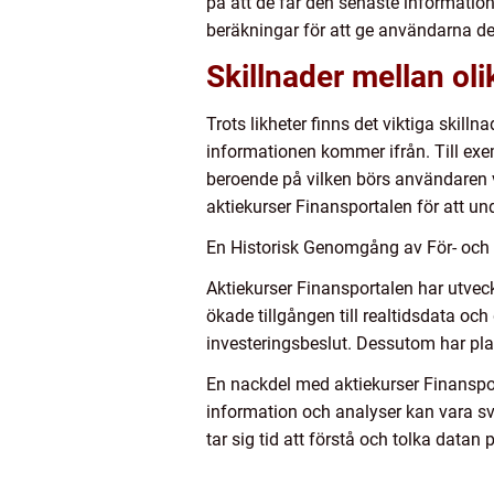
på att de får den senaste informatio
beräkningar för att ge användarna de
Skillnader mellan ol
Trots likheter finns det viktiga skill
informationen kommer ifrån. Till exem
beroende på vilken börs användaren vä
aktiekurser Finansportalen för att un
En Historisk Genomgång av För- och 
Aktiekurser Finansportalen har utveckl
ökade tillgången till realtidsdata och
investeringsbeslut. Dessutom har pl
En nackdel med aktiekurser Finanspo
information och analyser kan vara svår
tar sig tid att förstå och tolka datan p