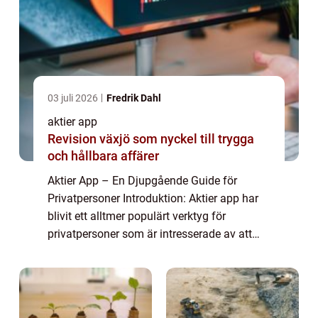
03 juli 2026
Fredrik Dahl
aktier app
Revision växjö som nyckel till trygga
och hållbara affärer
Aktier App – En Djupgående Guide för
Privatpersoner Introduktion: Aktier app har
blivit ett alltmer populärt verktyg för
privatpersoner som är intresserade av att
investera i aktiemarknaden. Med hjälp av
dessa appar kan användare enkelt köpa, s...