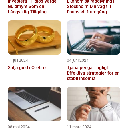
Investera i Tidlös Värde -
Ekonomisk rådgivning i
Guldmynt Som en
Stockholm Din väg till
Långsiktig Tillgång
finansiell framgång
11 juli 2024
04 juni 2024
Sälja guld i Örebro
Tjäna pengar lagligt:
Effektiva strategier för en
stabil inkomst
08 maj 2024
11 mars 2024