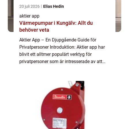
20 juli 2026
Elias Hedin
aktier app
Värmepumpar i Kungälv: Allt du
behöver veta
Aktier App – En Djupgående Guide för
Privatpersoner Introduktion: Aktier app har
blivit ett alltmer populärt verktyg för
privatpersoner som är intresserade av att
investera i aktiemarknaden. Med hjälp av
dessa appar kan användare enkelt köpa, s...