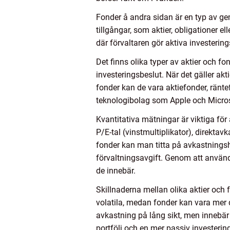
Fonder å andra sidan är en typ av ge
tillgångar, som aktier, obligationer e
där förvaltaren gör aktiva investering
Det finns olika typer av aktier och fo
investeringsbeslut. När det gäller akti
fonder kan de vara aktiefonder, ränte
teknologibolag som Apple och Microso
Kvantitativa mätningar är viktiga för
P/E-tal (vinstmultiplikator), direktavka
fonder kan man titta på avkastningsh
förvaltningsavgift. Genom att använda
de innebär.
Skillnaderna mellan olika aktier och 
volatila, medan fonder kan vara mer d
avkastning på lång sikt, men innebär 
portfölj och en mer passiv investering