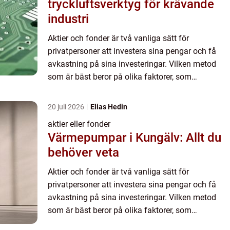
tryckluftsverktyg för krävande
industri
Aktier och fonder är två vanliga sätt för
privatpersoner att investera sina pengar och få
avkastning på sina investeringar. Vilken metod
som är bäst beror på olika faktorer, som
risktolerans, ekonomisk situation och långsiktiga
mål. I denna artikel k...
20 juli 2026
Elias Hedin
aktier eller fonder
Värmepumpar i Kungälv: Allt du
behöver veta
Aktier och fonder är två vanliga sätt för
privatpersoner att investera sina pengar och få
avkastning på sina investeringar. Vilken metod
som är bäst beror på olika faktorer, som
risktolerans, ekonomisk situation och långsiktiga