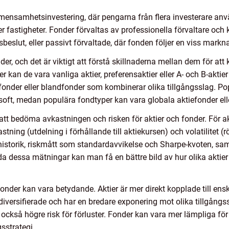
mensamhetsinvestering, där pengarna från flera investerare använ
ller fastigheter. Fonder förvaltas av professionella förvaltare och
sbeslut, eller passivt förvaltade, där fonden följer en viss mark
nder, och det är viktigt att förstå skillnaderna mellan dem för a
er kan de vara vanliga aktier, preferensaktier eller A- och B-aktier
fonder eller blandfonder som kombinerar olika tillgångsslag. Pop
ft, medan populära fondtyper kan vara globala aktiefonder elle
 att bedöma avkastningen och risken för aktier och fonder. För a
stning (utdelning i förhållande till aktiekursen) och volatilitet (rö
istorik, riskmått som standardavvikelse och Sharpe-kvoten, sa
 dessa mätningar kan man få en bättre bild av hur olika aktier 
fonder kan vara betydande. Aktier är mer direkt kopplade till ens
iversifierade och har en bredare exponering mot olika tillgångss
också högre risk för förluster. Fonder kan vara mer lämpliga för 
sstrategi.