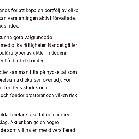
ds för att köpa en portfölj av olika
 kan vara antingen aktivt förvaltade,
nadsindex.
tt kunna göra välgrundade
 med olika rättigheter. När det gäller
ulära typer av aktier inkluderar
r hållbarhetsfonder.
ktier kan man titta på nyckeltal som
relser i aktiekursen över tid). För
mt fondens storlek och
och fonder presterar och vilken risk
kilda företagsresultat och är mer
lag. Aktier kan ge en högre
de som vill ha en mer diversifierad