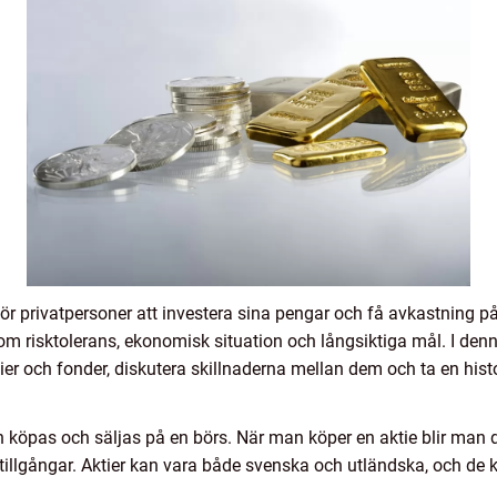
 för privatpersoner att investera sina pengar och få avkastning p
som risktolerans, ekonomisk situation och långsiktiga mål. I denn
er och fonder, diskutera skillnaderna mellan dem och ta en his
an köpas och säljas på en börs. När man köper en aktie blir man
och tillgångar. Aktier kan vara både svenska och utländska, och de