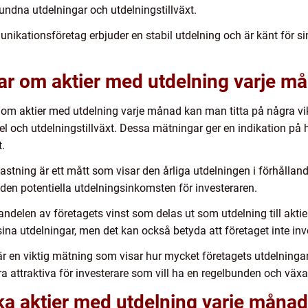
undna utdelningar och utdelningstillväxt.
nikationsföretag erbjuder en stabil utdelning och är känt för sin
ar om aktier med utdelning varje m
r om aktier med utdelning varje månad kan man titta på några vi
l och utdelningstillväxt. Dessa mätningar ger en indikation p
t.
tning är ett mått som visar den årliga utdelningen i förhållande 
 den potentiella utdelningsinkomsten för investeraren.
andelen av företagets vinst som delas ut som utdelning till akt
ina utdelningar, men det kan också betyda att företaget inte invest
t är en viktig mätning som visar hur mycket företagets utdelningar
ra attraktiva för investerare som vill ha en regelbunden och väx
ika aktier med utdelning varje månad