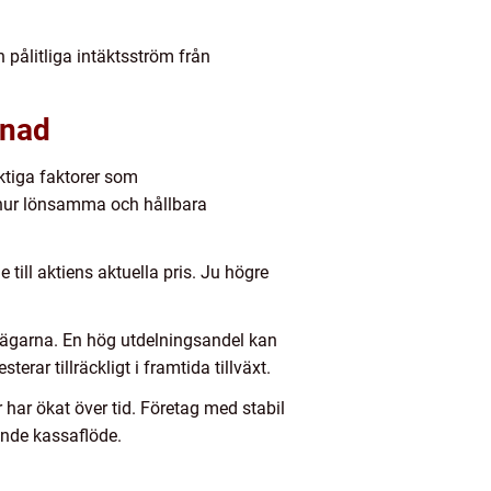
 pålitliga intäktsström från
ånad
ktiga faktorer som
å hur lönsamma och hållbara
till aktiens aktuella pris. Ju högre
ieägarna. En hög utdelningsandel kan
erar tillräckligt i framtida tillväxt.
 har ökat över tid. Företag med stabil
ande kassaflöde.