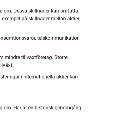
na om. Dessa skillnader kan omfatta
a exempel på skillnader mellan aktier
 konsumtionsvaror, telekommunikation
m mindre tillväxtföretag. Större
llväxt.
teringar i internationella aktier kan
na om. Här är en historisk genomgång