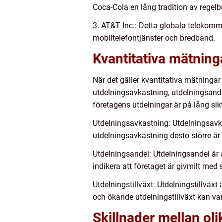
Coca-Cola en lång tradition av regelb
3. AT&T Inc.: Detta globala telekommu
mobiltelefontjänster och bredband.
Kvantitativa mätning
När det gäller kvantitativa mätninga
utdelningsavkastning, utdelningsande
företagens utdelningar är på lång sik
Utdelningsavkastning: Utdelningsavkas
utdelningsavkastning desto större är
Utdelningsandel: Utdelningsandel är 
indikera att företaget är givmilt med s
Utdelningstillväxt: Utdelningstillväx
och ökande utdelningstillväxt kan va
Skillnader mellan ol