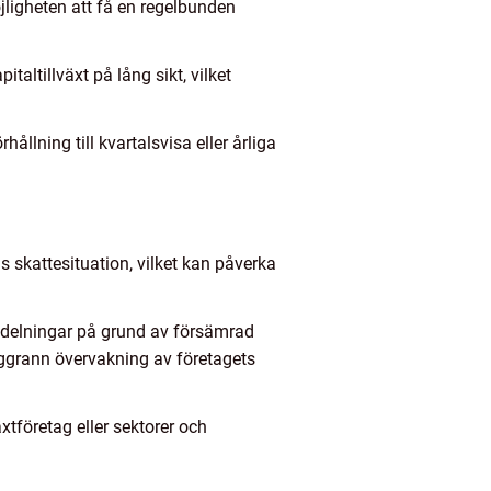
ligheten att få en regelbunden
taltillväxt på lång sikt, vilket
lning till kvartalsvisa eller årliga
 skattesituation, vilket kan påverka
 utdelningar på grund av försämrad
noggrann övervakning av företagets
tföretag eller sektorer och