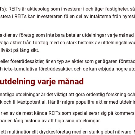
Ts): REITs är aktiebolag som investerar i och äger fastigheter, 
tera i REITs kan investeraren få en del av intäkterna från hyresi
ktier av företag som inte bara betalar utdelningar varje månad 
älja aktier från företag med en stark historik av utdelningstillv
lväxt på lång sikt.
eller företrädesaktier, är en typ av aktier som ger ägaren företräd
h icke-kumulativa företrädesaktier, och de kan erbjuda högre utd
 utdelning varje månad
natliga utdelningar är det viktigt att göra ordentlig forskning o
lek och tillväxtpotential. Här är några populära aktier med utdel
är en av de mest kända REITs som specialiserar sig på kommersie
ar en lång historia av att höja sina utdelningar.
tt multinationellt dryckesföretag med en stark global närvaro.