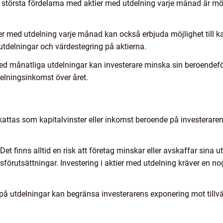
största fördelarna med aktier med utdelning varje månad är möj
ier med utdelning varje månad kan också erbjuda möjlighet till kapi
utdelningar och värdestegring på aktierna.
 månatliga utdelningar kan investerare minska sin beroendeförhål
delningsinkomst över året.
attas som kapitalvinster eller inkomst beroende på investerarens
 Det finns alltid en risk att företag minskar eller avskaffar sina
ärsförutsättningar. Investering i aktier med utdelning kräver en 
på utdelningar kan begränsa investerarens exponering mot tillväx