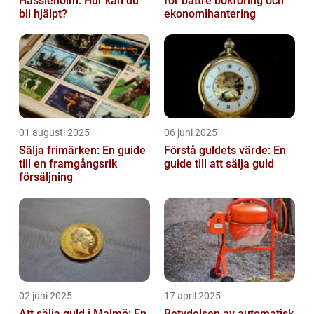
Hässleholm: Hur kan du
för bättre bokföring och
bli hjälpt?
ekonomihantering
01 augusti 2025
06 juni 2025
Sälja frimärken: En guide
Förstå guldets värde: En
till en framgångsrik
guide till att sälja guld
försäljning
02 juni 2025
17 april 2025
Att sälja guld i Malmö: En
Betydelsen av automatisk