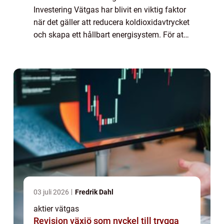
Investering Vätgas har blivit en viktig faktor
när det gäller att reducera koldioxidavtrycket
och skapa ett hållbart energisystem. För att
dra nytta av denna teknik har många
investerare vänt sig till akti...
03 juli 2026
Fredrik Dahl
aktier vätgas
Revision växjö som nyckel till trygga