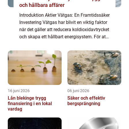
och hållbara affärer
Introduktion Aktier Vätgas: En Framtidssäker
Investering Vätgas har blivit en viktig faktor
när det gäller att reducera koldioxidavtrycket
och skapa ett hållbart energisystem. För att
dra nytta av denna teknik har många
investerare vänt sig till akti...
16 juni 2026
06 juni 2026
Lån blekinge trygg
Säker och effektiv
finansiering i en lokal
bergsprängning
vardag