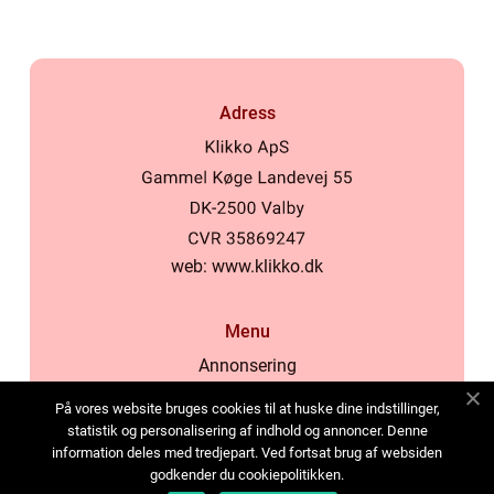
Adress
web:
www.klikko.dk
Menu
Annonsering
Om oss
På vores website bruges cookies til at huske dine indstillinger,
Cookies
statistik og personalisering af indhold og annoncer. Denne
information deles med tredjepart. Ved fortsat brug af websiden
Kontakta oss
godkender du cookiepolitikken.
Sitemap