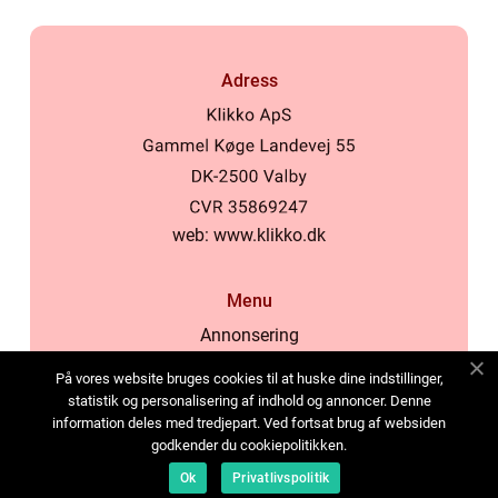
Adress
web:
www.klikko.dk
Menu
Annonsering
Om oss
På vores website bruges cookies til at huske dine indstillinger,
Cookies
statistik og personalisering af indhold og annoncer. Denne
information deles med tredjepart. Ved fortsat brug af websiden
Kontakta oss
godkender du cookiepolitikken.
Sitemap
Ok
Privatlivspolitik