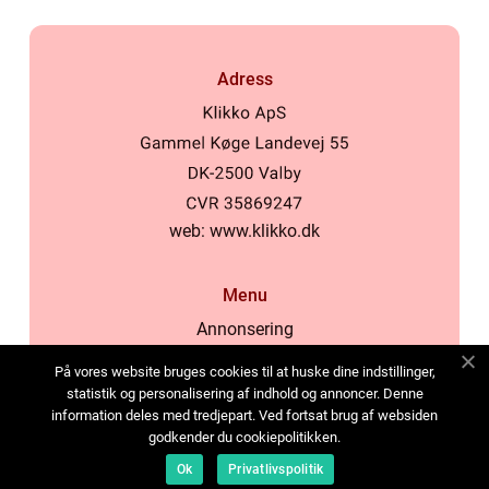
Adress
web:
www.klikko.dk
Menu
Annonsering
Om oss
På vores website bruges cookies til at huske dine indstillinger,
Cookies
statistik og personalisering af indhold og annoncer. Denne
information deles med tredjepart. Ved fortsat brug af websiden
Kontakta oss
godkender du cookiepolitikken.
Sitemap
Ok
Privatlivspolitik