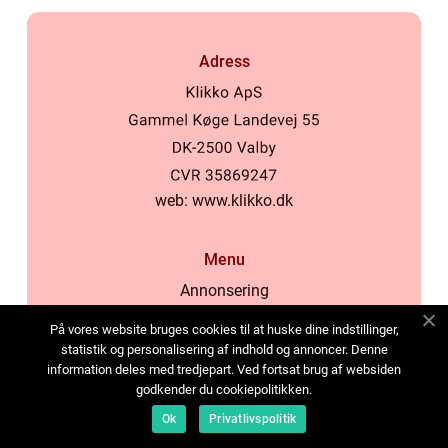
Adress
web:
www.klikko.dk
Menu
Annonsering
Om oss
På vores website bruges cookies til at huske dine indstillinger,
Cookies
statistik og personalisering af indhold og annoncer. Denne
information deles med tredjepart. Ved fortsat brug af websiden
Kontakta oss
godkender du cookiepolitikken.
Sitemap
Ok
Privatlivspolitik