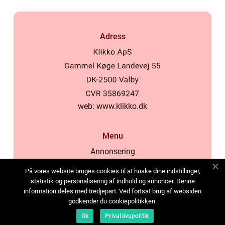
Adress
web:
www.klikko.dk
Menu
Annonsering
Om oss
På vores website bruges cookies til at huske dine indstillinger,
Cookies
statistik og personalisering af indhold og annoncer. Denne
information deles med tredjepart. Ved fortsat brug af websiden
Kontakta oss
godkender du cookiepolitikken.
Sitemap
Ok
Privatlivspolitik