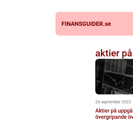
FINANSGUIDER.
se
aktier p
26 september 2023
Aktier på uppgå
övergripande öv