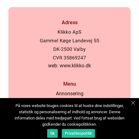
Adress
web:
www.klikko.dk
Menu
Annonsering
Om oss
På vores website bruges cookies til at huske dine indstillinger,
Cookies
statistik og personalisering af indhold og annoncer. Denne
information deles med tredjepart. Ved fortsat brug af websiden
Kontakta oss
godkender du cookiepolitikken.
Sitemap
Ok
Privatlivspolitik