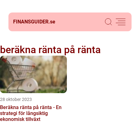
FINANSGUIDER.
se
beräkna ränta på ränta
28 oktober 2023
Beräkna ränta på ränta - En
strategi för långsiktig
ekonomisk tillväxt