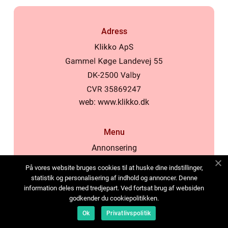
Adress
web:
www.klikko.dk
Menu
Annonsering
Om oss
På vores website bruges cookies til at huske dine indstillinger,
Cookies
statistik og personalisering af indhold og annoncer. Denne
information deles med tredjepart. Ved fortsat brug af websiden
Kontakta oss
godkender du cookiepolitikken.
Sitemap
Ok
Privatlivspolitik