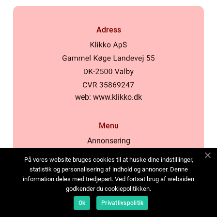
Adress
web:
www.klikko.dk
Menu
Annonsering
Om oss
På vores website bruges cookies til at huske dine indstillinger,
Cookies
statistik og personalisering af indhold og annoncer. Denne
information deles med tredjepart. Ved fortsat brug af websiden
Kontakta oss
godkender du cookiepolitikken.
Sitemap
Ok
Privatlivspolitik