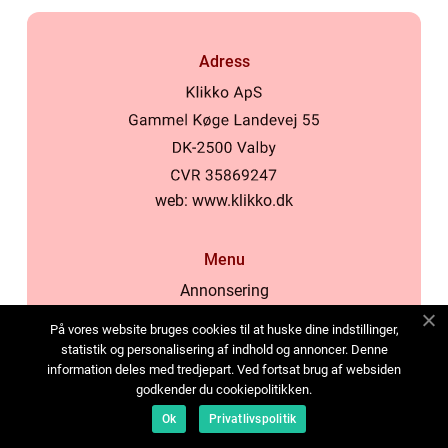
Adress
web:
www.klikko.dk
Menu
Annonsering
Om oss
På vores website bruges cookies til at huske dine indstillinger,
Cookies
statistik og personalisering af indhold og annoncer. Denne
information deles med tredjepart. Ved fortsat brug af websiden
Kontakta oss
godkender du cookiepolitikken.
Sitemap
Ok
Privatlivspolitik