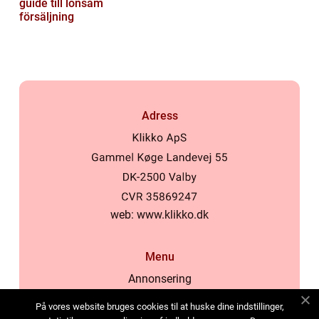
guide till lönsam
försäljning
Adress
web:
www.klikko.dk
Menu
Annonsering
Om oss
På vores website bruges cookies til at huske dine indstillinger,
Cookies