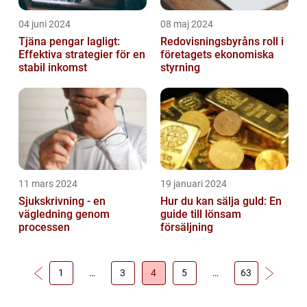
04 juni 2024
08 maj 2024
Tjäna pengar lagligt:
Redovisningsbyråns roll i
Effektiva strategier för en
företagets ekonomiska
stabil inkomst
styrning
11 mars 2024
19 januari 2024
Sjukskrivning - en
Hur du kan sälja guld: En
vägledning genom
guide till lönsam
processen
försäljning
1
…
3
4
5
…
63