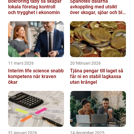
Bokföring täby så skapar
Spahotell dalarna
lokala företag kontroll
avkoppling med utsikt
och trygghet i ekonomin
över skogar, sjöar och blå
berg
11 mars 2026
20 februari 2026
Interim life science snabb
Tjäna pengar till laget så
kompetens när kraven
får ni en stabil lagkassa
ökar
utan krångel
31 januari 2026
14 december 2025