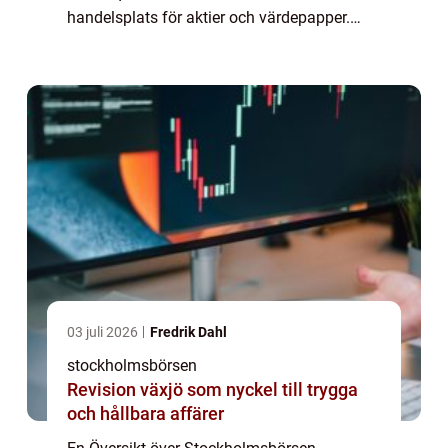
handelsplats för aktier och värdepapper.
Genom att erbjuda möjlighet till köp och
försäljning av företagets andelar anses
Stockholmsbörsen va...
03 juli 2026
Fredrik Dahl
stockholmsbörsen
Revision växjö som nyckel till trygga
och hållbara affärer