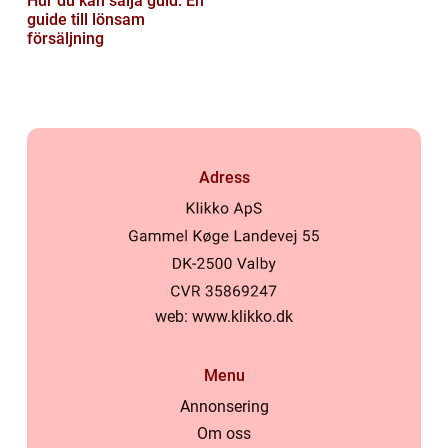
Hur du kan sälja guld: En
guide till lönsam
försäljning
Adress
web:
www.klikko.dk
Menu
Annonsering
Om oss