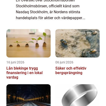
En Översikt över Stockholmsbörsen
Stockholmsbörsen, officiellt känd som
Nasdaq Stockholm, är Nordens största
handelsplats för aktier och värdepapper.
Genom att erbjuda möjlighet till köp och
försäljning av företagets andelar anses
Stockholmsbörsen va...
16 juni 2026
06 juni 2026
Lån blekinge trygg
Säker och effektiv
finansiering i en lokal
bergsprängning
vardag