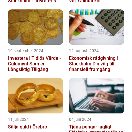
Stockholm Till Bra Pris
Val: Guldtackor
10 september 2024
12 augusti 2024
Investera i Tidlös Värde -
Ekonomisk rådgivning i
Guldmynt Som en
Stockholm Din väg till
Långsiktig Tillgång
finansiell framgång
11 juli 2024
04 juni 2024
Sälja guld i Örebro
Tjäna pengar lagligt: