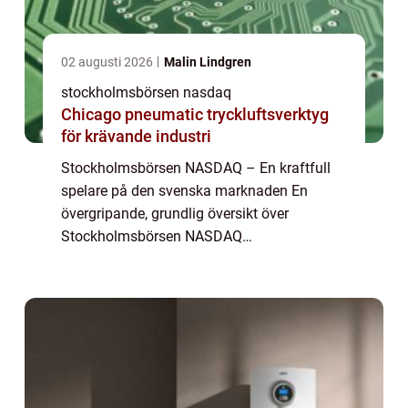
02 augusti 2026
Malin Lindgren
stockholmsbörsen nasdaq
Chicago pneumatic tryckluftsverktyg
för krävande industri
Stockholmsbörsen NASDAQ – En kraftfull
spelare på den svenska marknaden En
övergripande, grundlig översikt över
Stockholmsbörsen NASDAQ
Stockholmsbörsen NASDAQ är en viktig
ekonomisk institution för den svenska
marknaden och erbjuder en plattfo...