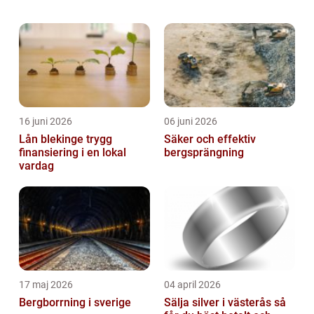
Stockholmsbörsen NASDAQ är en viktig
ekonomisk institution för den svenska
marknaden och erbjuder en plattfo...
16 juni 2026
06 juni 2026
Lån blekinge trygg
Säker och effektiv
finansiering i en lokal
bergsprängning
vardag
17 maj 2026
04 april 2026
Bergborrning i sverige
Sälja silver i västerås så