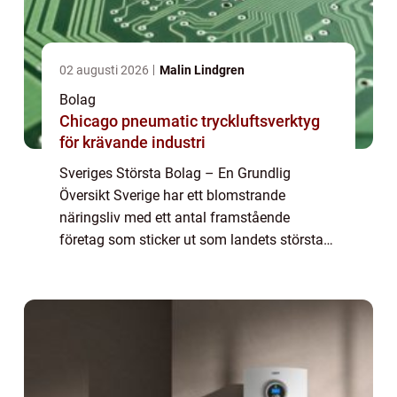
02 augusti 2026
Malin Lindgren
Bolag
Chicago pneumatic tryckluftsverktyg
för krävande industri
Sveriges Största Bolag – En Grundlig
Översikt Sverige har ett blomstrande
näringsliv med ett antal framstående
företag som sticker ut som landets största
bolag. I denna artikel kommer vi att ge en
fördjupande och högkvalitativ översikt över
Sve...