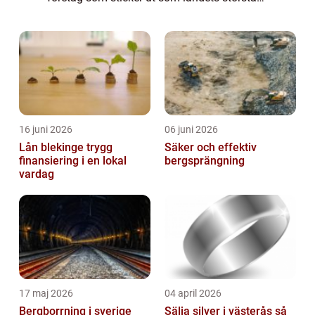
bolag. I denna artikel kommer vi att ge en
fördjupande och högkvalitativ översikt över
Sve...
16 juni 2026
06 juni 2026
Lån blekinge trygg
Säker och effektiv
finansiering i en lokal
bergsprängning
vardag
17 maj 2026
04 april 2026
Bergborrning i sverige
Sälja silver i västerås så