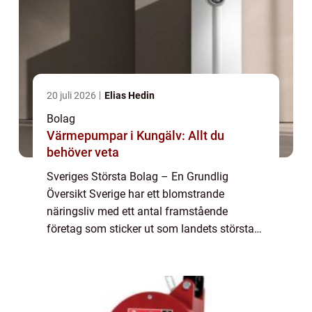
20 juli 2026
Elias Hedin
Bolag
Värmepumpar i Kungälv: Allt du
behöver veta
Sveriges Största Bolag – En Grundlig
Översikt Sverige har ett blomstrande
näringsliv med ett antal framstående
företag som sticker ut som landets största
bolag. I denna artikel kommer vi att ge en
fördjupande och högkvalitativ översikt över
Sve...