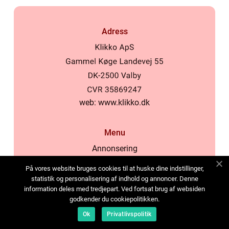
Adress
web:
www.klikko.dk
Menu
Annonsering
Om oss
På vores website bruges cookies til at huske dine indstillinger,
Cookies
statistik og personalisering af indhold og annoncer. Denne
information deles med tredjepart. Ved fortsat brug af websiden
Kontakta oss
godkender du cookiepolitikken.
Sitemap
Ok
Privatlivspolitik